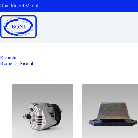
Salta
Boni Motori Marini
al
contenuto
Ricambi
Home
Ricambi