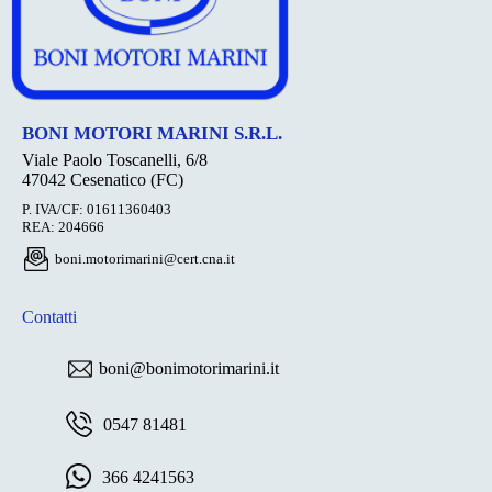
BONI MOTORI MARINI S.R.L.
Viale Paolo Toscanelli, 6/8
47042 Cesenatico (FC)
P. IVA/CF: 01611360403
REA: 204666
boni.motorimarini@cert.cna.it
Contatti
boni@bonimotorimarini.it
0547 81481
366 4241563