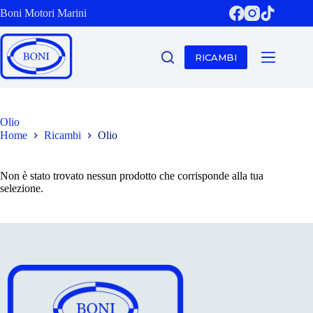
Salta
Boni Motori Marini
al
contenuto
RICAMBI
Olio
Home
Ricambi
Olio
Non è stato trovato nessun prodotto che corrisponde alla tua
selezione.