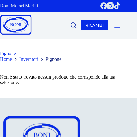
Salta
Boni Motori Marini
al
contenuto
RICAMBI
Pignone
Home
Invertitori
Pignone
Non è stato trovato nessun prodotto che corrisponde alla tua
selezione.