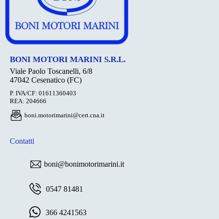
BONI MOTORI MARINI S.R.L.
Viale Paolo Toscanelli, 6/8
47042 Cesenatico (FC)
P. IVA/CF: 01611360403
REA: 204666
boni.motorimarini@cert.cna.it
Contatti
boni@bonimotorimarini.it
0547 81481
366 4241563