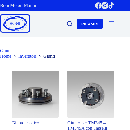
Salta
Boni Motori Marini
al
contenuto
RICAMBI
Giunti
Home
Invertitori
Giunti
Giunto elastico
Giunto per TM345 –
TM345A con Tasselli