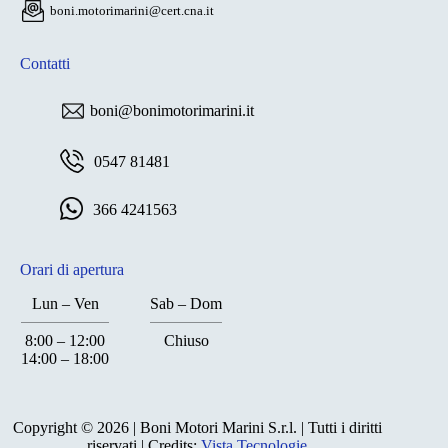
boni.motorimarini@cert.cna.it
Contatti
boni@bonimotorimarini.it
0547 81481
366 4241563
Orari di apertura
Lun – Ven
Sab – Dom
8:00 – 12:00
Chiuso
14:00 – 18:00
Chiuso
Copyright © 2026 | Boni Motori Marini S.r.l. | Tutti i diritti
riservati | Credits:
Vista Tecnologie