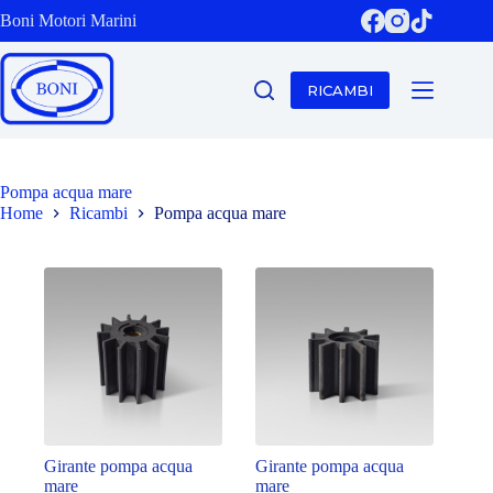
Salta
Boni Motori Marini
al
contenuto
RICAMBI
Pompa acqua mare
Home
Ricambi
Pompa acqua mare
Girante pompa acqua
Girante pompa acqua
mare
mare