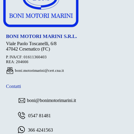
BONI MOTORI MARINI S.R.L.
Viale Paolo Toscanelli, 6/8
47042 Cesenatico (FC)
P. IVA/CF: 01611360403
REA: 204666
boni.motorimarini@cert.cna.it
Contatti
boni@bonimotorimarini.it
0547 81481
366 4241563