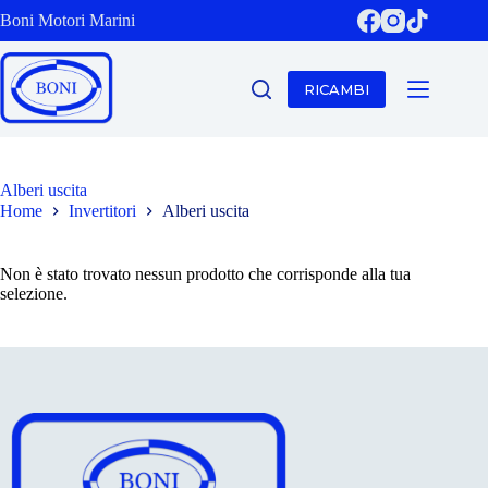
Salta
Boni Motori Marini
al
contenuto
RICAMBI
Alberi uscita
Home
Invertitori
Alberi uscita
Non è stato trovato nessun prodotto che corrisponde alla tua
selezione.