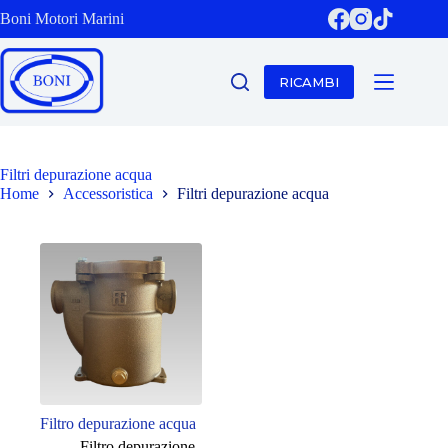
Salta
Boni Motori Marini
al
contenuto
RICAMBI
Filtri depurazione acqua
Home
Accessoristica
Filtri depurazione acqua
Filtro depurazione acqua
Filtro depurazione