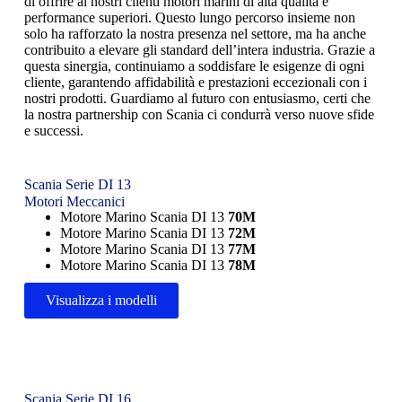
di offrire ai nostri clienti motori marini di alta qualità e
performance superiori. Questo lungo percorso insieme non
solo ha rafforzato la nostra presenza nel settore, ma ha anche
contribuito a elevare gli standard dell’intera industria. Grazie a
questa sinergia, continuiamo a soddisfare le esigenze di ogni
cliente, garantendo affidabilità e prestazioni eccezionali con i
nostri prodotti. Guardiamo al futuro con entusiasmo, certi che
la nostra partnership con Scania ci condurrà verso nuove sfide
e successi.
Scania Serie DI 13
Motori Meccanici
Motore Marino Scania DI 13
70M
Motore Marino Scania DI 13
72M
Motore Marino Scania DI 13
77M
Motore Marino Scania DI 13
78M
Visualizza i modelli
Scania Serie DI 16