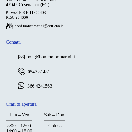
47042 Cesenatico (FC)
P. IVA/CF: 01611360403
REA: 204666
boni.motorimarini@cert.cna.it
Contatti
boni@bonimotorimarini.it
0547 81481
366 4241563
Orari di apertura
Lun – Ven
Sab – Dom
8:00 – 12:00
Chiuso
14:00 – 18:00
Chiuso