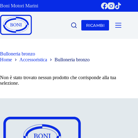
Salta
Boni Motori Marini
al
contenuto
RICAMBI
Bulloneria bronzo
Home
Accessoristica
Bulloneria bronzo
Non è stato trovato nessun prodotto che corrisponde alla tua
selezione.