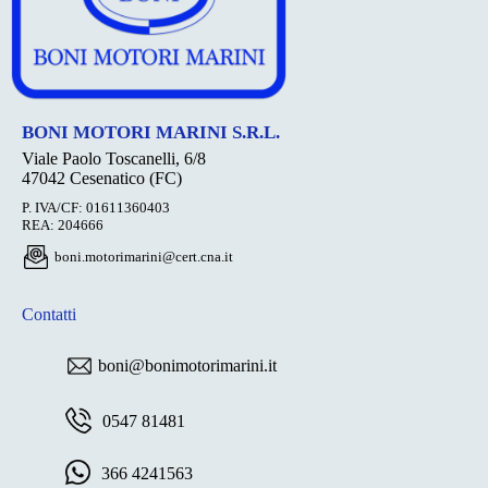
BONI MOTORI MARINI S.R.L.
Viale Paolo Toscanelli, 6/8
47042 Cesenatico (FC)
P. IVA/CF: 01611360403
REA: 204666
boni.motorimarini@cert.cna.it
Contatti
boni@bonimotorimarini.it
0547 81481
366 4241563