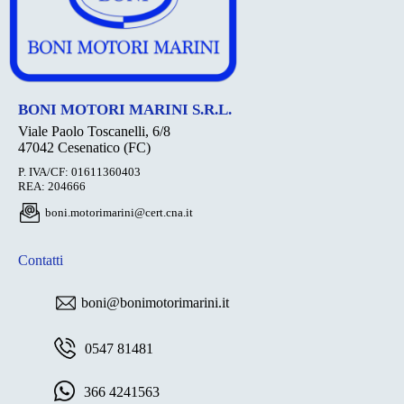
BONI MOTORI MARINI S.R.L.
Viale Paolo Toscanelli, 6/8
47042 Cesenatico (FC)
P. IVA/CF: 01611360403
REA: 204666
boni.motorimarini@cert.cna.it
Contatti
boni@bonimotorimarini.it
0547 81481
366 4241563