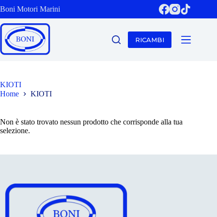
Salta
Boni Motori Marini
al
contenuto
RICAMBI
KIOTI
Home
KIOTI
Non è stato trovato nessun prodotto che corrisponde alla tua
selezione.