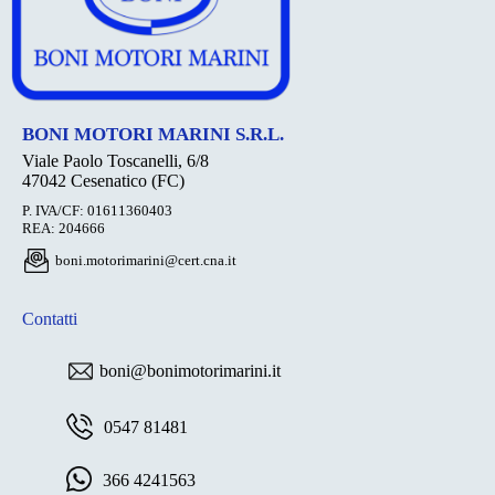
BONI MOTORI MARINI S.R.L.
Viale Paolo Toscanelli, 6/8
47042 Cesenatico (FC)
P. IVA/CF: 01611360403
REA: 204666
boni.motorimarini@cert.cna.it
Contatti
boni@bonimotorimarini.it
0547 81481
366 4241563