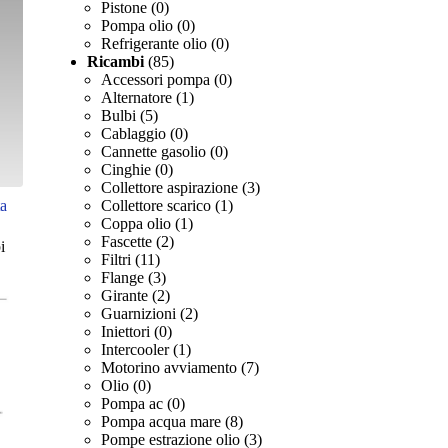
Pistone
(0)
Pompa olio
(0)
Refrigerante olio
(0)
Ricambi
(85)
Accessori pompa
(0)
Alternatore
(1)
Bulbi
(5)
Cablaggio
(0)
Cannette gasolio
(0)
Cinghie
(0)
Collettore aspirazione
(3)
Collettore scarico
(1)
ta
Coppa olio
(1)
Fascette
(2)
i
Filtri
(11)
Flange
(3)
Girante
(2)
Guarnizioni
(2)
Iniettori
(0)
Intercooler
(1)
Motorino avviamento
(7)
Olio
(0)
Pompa ac
(0)
Pompa acqua mare
(8)
Pompe estrazione olio
(3)