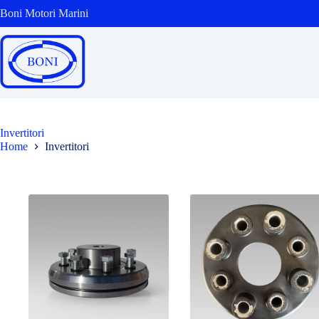
Salta
Boni Motori Marini
al
contenuto
Invertitori
Home
Invertitori