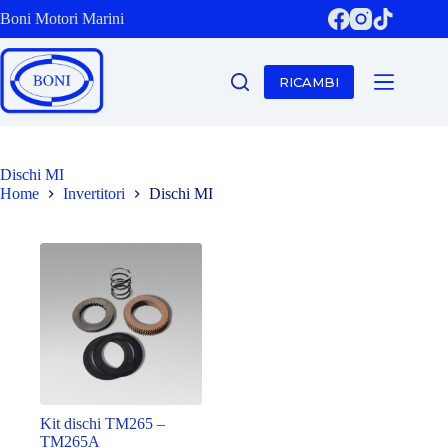
Salta
Boni Motori Marini
al
contenuto
RICAMBI
Dischi MI
Home
Invertitori
Dischi MI
Kit dischi TM265 –
TM265A