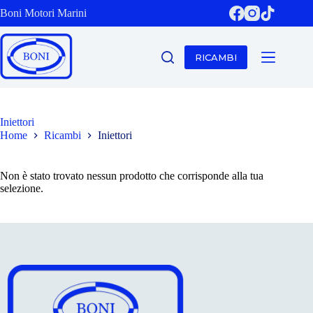
Salta
Boni Motori Marini
al
contenuto
RICAMBI
Iniettori
Home
Ricambi
Iniettori
Non è stato trovato nessun prodotto che corrisponde alla tua
selezione.