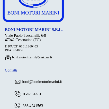
BONI MOTORI MARINI S.R.L.
Viale Paolo Toscanelli, 6/8
47042 Cesenatico (FC)
P. IVA/CF: 01611360403
REA: 204666
boni.motorimarini@cert.cna.it
Contatti
boni@bonimotorimarini.it
0547 81481
366 4241563