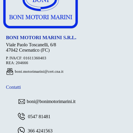
BONI MOTORI MARINI S.R.L.
Viale Paolo Toscanelli, 6/8
47042 Cesenatico (FC)
P. IVA/CF: 01611360403
REA: 204666
boni.motorimarini@cert.cna.it
Contatti
boni@bonimotorimarini.it
0547 81481
366 4241563