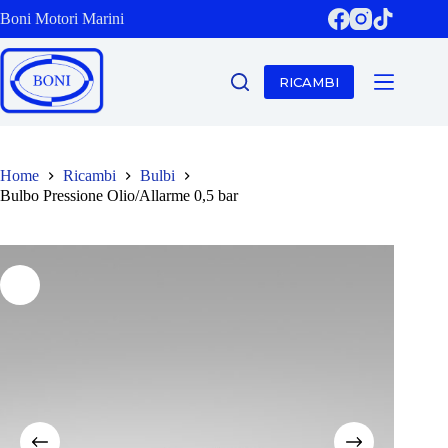
Salta
Boni Motori Marini
al
contenuto
RICAMBI
Home
Ricambi
Bulbi
Bulbo Pressione Olio/Allarme 0,5 bar