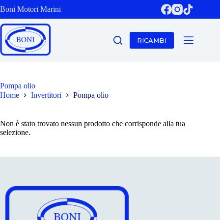
Salta
Boni Motori Marini
al
contenuto
RICAMBI
Pompa olio
Home
Invertitori
Pompa olio
Non è stato trovato nessun prodotto che corrisponde alla tua
selezione.