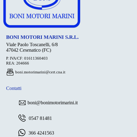
BONI MOTORI MARINI S.R.L.
Viale Paolo Toscanelli, 6/8
47042 Cesenatico (FC)
P. IVA/CF: 01611360403
REA: 204666
boni.motorimarini@cert.cna.it
Contatti
boni@bonimotorimarini.it
0547 81481
366 4241563