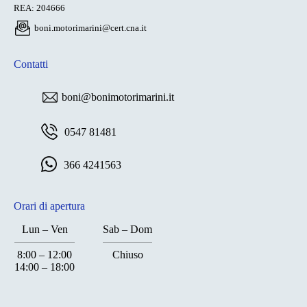
REA: 204666
boni.motorimarini@cert.cna.it
Contatti
boni@bonimotorimarini.it
0547 81481
366 4241563
Orari di apertura
Lun – Ven
Sab – Dom
8:00 – 12:00
Chiuso
14:00 – 18:00
Chiuso