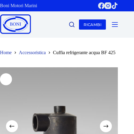
Salta
Boni Motori Marini
al
contenuto
RICAMBI
Home
Accessoristica
Cuffia refrigerante acqua BF 425