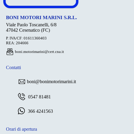
BONI MOTORI MARINI S.R.L.
Viale Paolo Toscanelli, 6/8
47042 Cesenatico (FC)
P. IVA/CF: 01611360403
REA: 204666
boni.motorimarini@cert.cna.it
Contatti
boni@bonimotorimarini.it
0547 81481
366 4241563
Orari di apertura