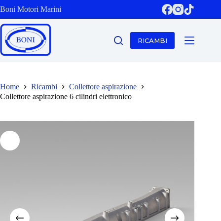
Salta
Boni Motori Marini
al
contenuto
RICAMBI
Home
Ricambi
Collettore aspirazione
Collettore aspirazione 6 cilindri elettronico