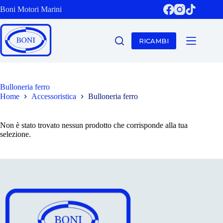
Salta
Boni Motori Marini
al
contenuto
RICAMBI
Bulloneria ferro
Home
Accessoristica
Bulloneria ferro
Non è stato trovato nessun prodotto che corrisponde alla tua
selezione.