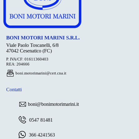
BONI MOTORI MARINI S.R.L.
Viale Paolo Toscanelli, 6/8
47042 Cesenatico (FC)
P. IVA/CF: 01611360403
REA: 204666
boni.motorimarini@cert.cna.it
Contatti
boni@bonimotorimarini.it
0547 81481
366 4241563