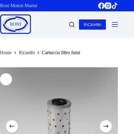
Salta
Boni Motori Marini
al
contenuto
RICAMBI
Home
Ricambi
Cartuccia filtro fumi