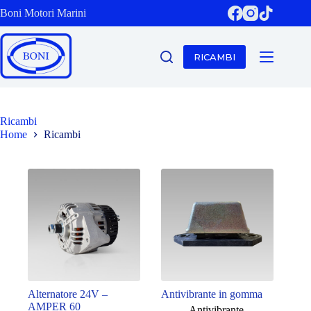
Salta
Boni Motori Marini
al
contenuto
RICAMBI
Ricambi
Home
Ricambi
Alternatore 24V –
Antivibrante in gomma
AMPER 60
Antivibrante