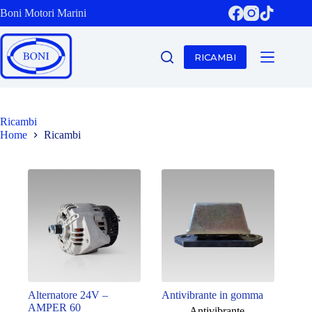
Salta
Boni Motori Marini
al
contenuto
RICAMBI
Ricambi
Home
Ricambi
Alternatore 24V –
Antivibrante in gomma
AMPER 60
Antivibrante